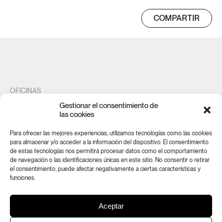
COMPARTIR
OFICINAS
Gestionar el consentimiento de
Maestro Gozalbo 20
las cookies
46005 Valencia
Para ofrecer las mejores experiencias, utilizamos tecnologías como las cookies
para almacenar y/o acceder a la información del dispositivo. El consentimiento
de estas tecnologías nos permitirá procesar datos como el comportamiento
SUSCRÍBETE A NUESTRA NEWSLETTER
de navegación o las identificaciones únicas en este sitio. No consentir o retirar
el consentimiento, puede afectar negativamente a ciertas características y
SUSCRÍBETE AHORA
funciones.
Aceptar