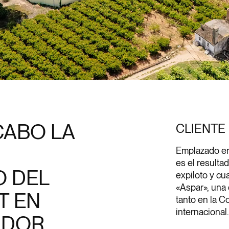
CABO LA
CLIENTE
Emplazado en
es el resulta
 DEL
expiloto y c
«Aspar», una 
T EN
tanto en la 
internacional.
ADOR